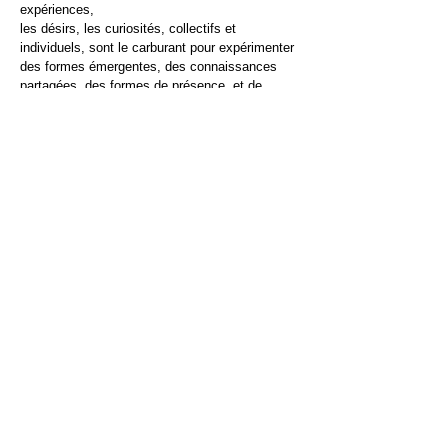
expériences,
les désirs, les curiosités, collectifs et
individuels, sont le carburant pour expérimenter
des formes émergentes, des connaissances
partagées, des formes de présence, et de
nouvelles manières de visiter nos questions
chorégraphiques/artistiques et nos
interrogations sur comment être ensemble.
Skinner Releasing Technique
(
SRT
)
est une
approche pionnière de la danse et du processus
artistique, qui a évolué à partir du principe que
relâcher la tension dans le corps permet de
bouger avec plus de liberté, de puissance et
d'articulation. SRT a été développé, à partir du
début des années 1970, par la danseuse et
chorégraphe américaine Joan Skinner. Depuis
lors, elle est devenue une influence importante
pour la formation
en danse, ainsi que pour des chorégraphes et
créateurs de danse à travers le monde.
Dans le processus SRT on s'entraîne à
abandonner les schémas de maintien de tension
dans le corps et des modes de pensée